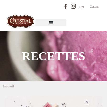
EN
Contact
RECETTES
Accueil
>
Sucettes glacées aux baies, aux cerises et à la lavande