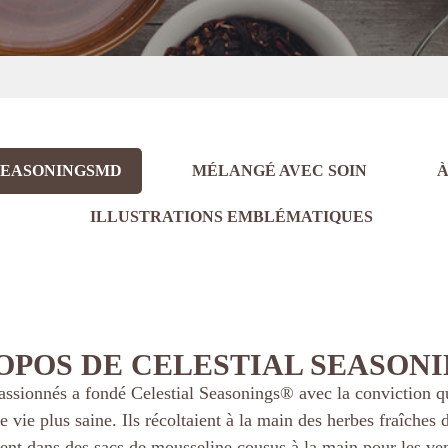
 SEASONINGSMD
MÉLANGÉ AVEC SOIN
À
ILLUSTRATIONS EMBLÉMATIQUES
OPOS DE CELESTIAL SEASON
ssionnés a fondé Celestial Seasonings® avec la conviction qu
e vie plus saine. Ils récoltaient à la main des herbes fraîche
aient dans des sacs de mousseline cousus à la main pour les v