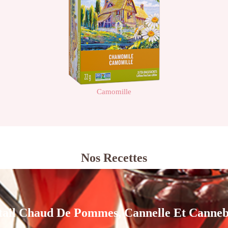
Camomille
Nos Recettes
tail Chaud De Pommes, Cannelle Et Canneb
tail Chaud De Pommes, Cannelle Et Canneb
Voir la recette