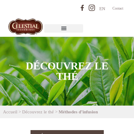
EN
Contact
DÉCOUVREZ LE
THÉ
Accueil
>
Découvrez le thé
>
Méthodes d’infusion