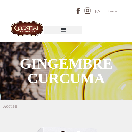
EN
Contact
GINGEMBRE
CURCUMA
Accueil
>
Gingembre Curcuma